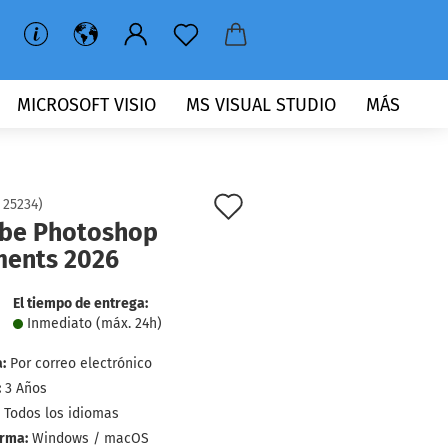
MICROSOFT VISIO
MS VISUAL STUDIO
MÁS
lista
:
25234
)
be Photoshop
de
ments 2026
deseos
El tiempo de entrega:
Inmediato (máx. 24h)
:
Por correo electrónico
:
3 Años
Todos los idiomas
orma:
Windows / macOS