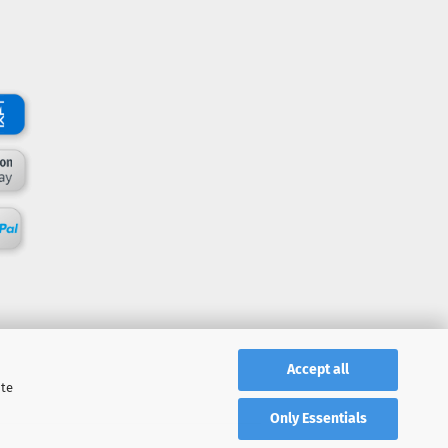
Accept all
ite
Only Essentials