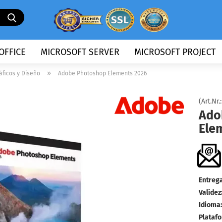
Buscando
...
OFFICE
MICROSOFT SERVER
MICROSOFT PROJECT
»
áficos y Diseño
Adobe Photoshop Elements 2026
(Art.Nr.
Ado
Ele
Entrega
Validez
Idioma:
Plataf