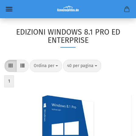
EDIZIONI WINDOWS 8.1 PRO ED
ENTERPRISE
Ordina per
per pagina
Ordina per
40 per pagina
1