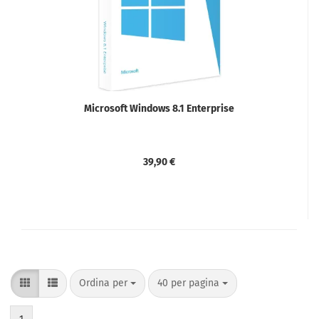
Microsoft Windows 8.1 Enterprise
39,90 €
Ordina per
per pagina
Ordina per
40 per pagina