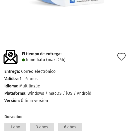
El tiempo de entrega:
l
Inmediato (máx. 24h)
d
Entrega:
Correo electrónico
d
Validez:
1 - 6 años
Idioma:
Multilingüe
Plataforma:
Windows / macOS / iOS / Android
Versión:
Última versión
Duración:
1 año
3 años
6 años