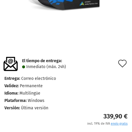
El tiempo de entrega:
l
Inmediato (máx. 24h)
d
Entrega:
Correo electrónico
d
Validez:
Permanente
Idioma:
Multilingüe
Plataforma:
Windows
Versión:
Última versión
339,90 €
incl. 19% de IVA
envío gratis