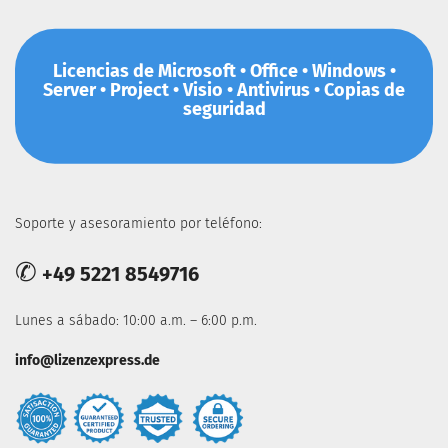
Licencias de Microsoft • Office • Windows •
Server • Project • Visio • Antivirus • Copias de
seguridad
Soporte y asesoramiento por teléfono:
✆
+49 5221 8549716
Lunes a sábado: 10:00 a.m. – 6:00 p.m.
info@lizenzexpress.de