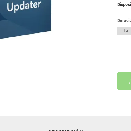
Disposi
Duraci
1 añ