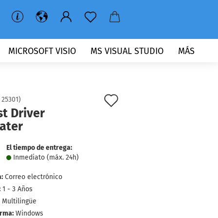
MICROSOFT VISIO
MS VISUAL STUDIO
MÁS
lista
:
25301
)
t Driver
de
ater
deseos
El tiempo de entrega:
Inmediato (máx. 24h)
:
Correo electrónico
:
1 - 3 Años
Multilingüe
orma:
Windows