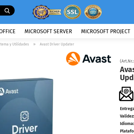
Buscando
...
OFFICE
MICROSOFT SERVER
MICROSOFT PROJECT
»
stema y Utilidades
Avast Driver Updater
(Art.Nr.
Avas
Upd
Entrega
Validez
Idioma:
Plataf