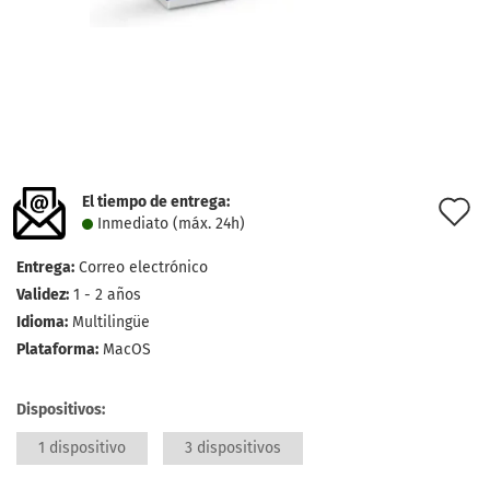
El tiempo de entrega:
l
Inmediato (máx. 24h)
d
Entrega:
Correo electrónico
d
Validez:
1 - 2 años
Idioma:
Multilingüe
Plataforma:
MacOS
Dispositivos:
1 dispositivo
3 dispositivos