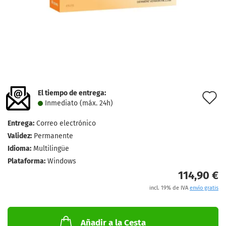
El tiempo de entrega:
l
Inmediato (máx. 24h)
d
Entrega:
Correo electrónico
d
Validez:
Permanente
Idioma:
Multilingüe
Plataforma:
Windows
114,90 €
incl. 19% de IVA
envío gratis
Añadir a la Cesta