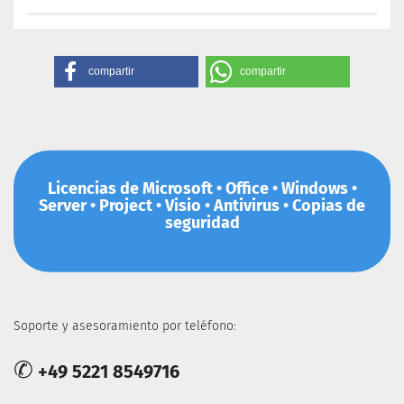
compartir
compartir
Licencias de Microsoft • Office • Windows •
Server • Project • Visio • Antivirus • Copias de
seguridad
Soporte y asesoramiento por teléfono:
✆
+49 5221 8549716