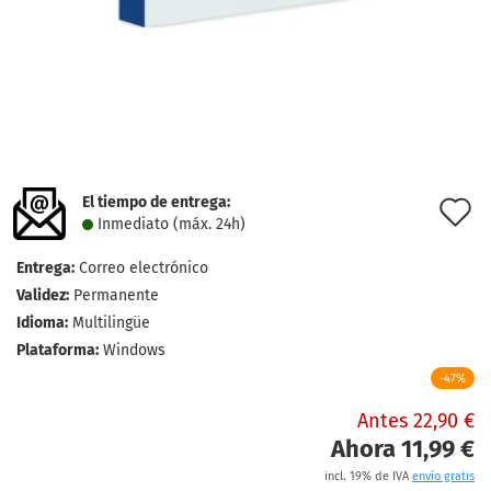
El tiempo de entrega:
l
Inmediato (máx. 24h)
d
Entrega:
Correo electrónico
d
Validez:
Permanente
Idioma:
Multilingüe
Plataforma:
Windows
-47%
Antes 22,90 €
Ahora 11,99 €
incl. 19% de IVA
envío gratis