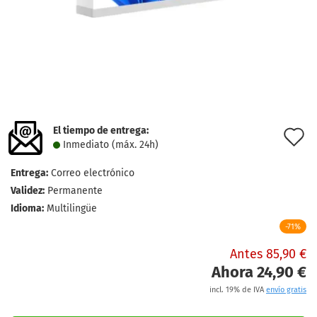
El tiempo de entrega:
l
Inmediato (máx. 24h)
d
Entrega:
Correo electrónico
d
Validez:
Permanente
Idioma:
Multilingüe
-71%
Antes 85,90 €
Ahora 24,90 €
incl. 19% de IVA
envío gratis