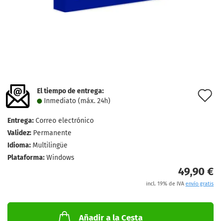
El tiempo de entrega:
l
Inmediato (máx. 24h)
d
Entrega:
Correo electrónico
d
Validez:
Permanente
Idioma:
Multilingüe
Plataforma:
Windows
49,90 €
incl. 19% de IVA
envío gratis
Añadir a la Cesta