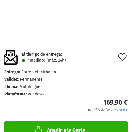
El tiempo de entrega:
l
Inmediato (máx. 24h)
d
Entrega:
Correo electrónico
d
Validez:
Permanente
Idioma:
Multilingüe
Plataforma:
Windows
169,90 €
incl. 19% de IVA
envío gratis
Añadir a la Cesta