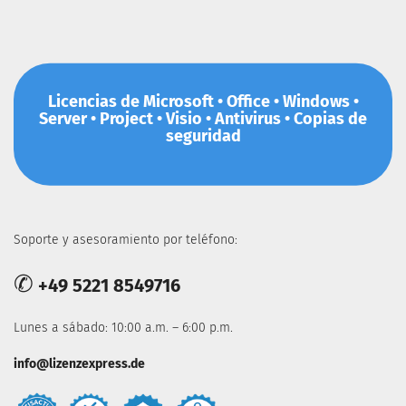
Licencias de Microsoft • Office • Windows •
Server • Project • Visio • Antivirus • Copias de
seguridad
Soporte y asesoramiento por teléfono:
✆
+49 5221 8549716
Lunes a sábado: 10:00 a.m. – 6:00 p.m.
info@lizenzexpress.de