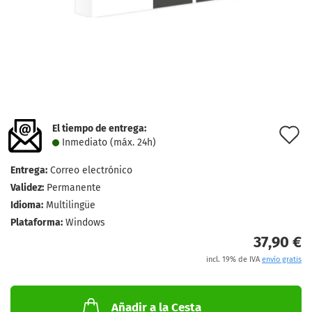
El tiempo de entrega:
l
Inmediato (máx. 24h)
d
Entrega:
Correo electrónico
d
Validez:
Permanente
Idioma:
Multilingüe
Plataforma:
Windows
37,90 €
incl. 19% de IVA
envío gratis
Añadir a la Cesta