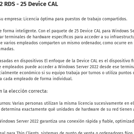
 RDS - 25 Device CAL
 su empresa: Licencia óptima para puestos de trabajo compartidos.
 de forma inteligente. Con el paquete de 25 Device CAL para Windows 
zar terminales de hardware específicos para acceder a su infraestructu
e varios empleados comparten un mismo ordenador, como ocurre en l
lamadas.
asadas en dispositivos El enfoque de la Device CAL es el dispositivo f
de empleados puede acceder a Windows Server 2022 desde ese termina
cialmente económico si su equipo trabaja por turnos o utiliza puntos 
 a cada empleado de forma individual.
n la elección correcta
:
urnos: Varias personas utilizan la misma licencia sucesivamente en el
 determina exactamente qué unidades de hardware de su red tienen a
indows Server 2022 garantiza una conexión rápida y fiable, optimizad
eal para Thin Clients, sistemas de punto de venta o ordenadores fijos d