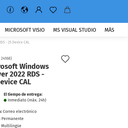
MICROSOFT VISIO
MS VISUAL STUDIO
MÁS
DS - 25 Device CAL
lista
:
24168
)
rosoft Windows
de
ver 2022 RDS -
deseos
Device CAL
El tiempo de entrega:
Inmediato (máx. 24h)
:
Correo electrónico
:
Permanente
Multilingüe