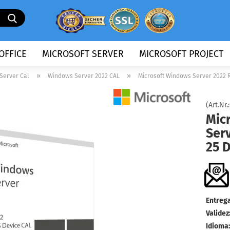
Buscando
...
OFFICE
MICROSOFT SERVER
MICROSOFT PROJECT
»
»
Server Cal
Windows Server 2022 CAL
Microsoft Windows Server 2022 R
(Art.Nr.
Mic
Ser
25 
Entrega
Validez
Idioma: