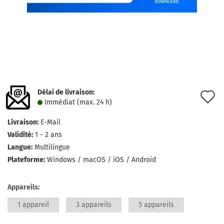
Délai de livraison:
A
Immédiat (max. 24 h)
à
Livraison:
E-Mail
l
Validité:
1 - 2 ans
l
Langue:
Multilingue
Plateforme:
Windows / macOS / iOS / Android
d
s
Appareils:
1 appareil
3 appareils
5 appareils