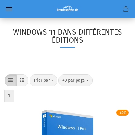
WINDOWS 11 DANS DIFFÉRENTES
ÉDITIONS
Trier par
par page
Trier par
40 par page
1
-69%