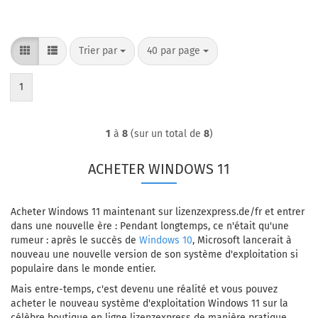
Trier par
par page
Trier par
40 par page
1
1
à
8
(sur un total de
8
)
ACHETER WINDOWS 11
Acheter Windows 11 maintenant sur lizenzexpress.de/fr et entrer
dans une nouvelle ère : Pendant longtemps, ce n'était qu'une
rumeur : après le succès de
Windows 10
, Microsoft lancerait à
nouveau une nouvelle version de son système d'exploitation si
populaire dans le monde entier.
Mais entre-temps, c'est devenu une réalité et vous pouvez
acheter le nouveau système d'exploitation Windows 11 sur la
célèbre boutique en ligne lizenzexpress de manière pratique,