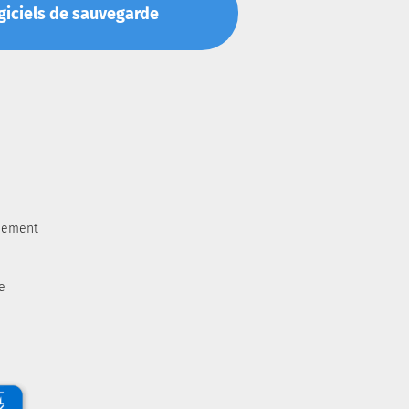
Logiciels de sauvegarde
aiement
e