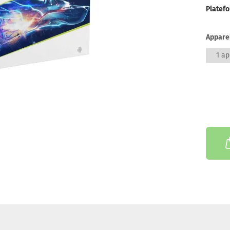
Platef
Apparei
1 ap