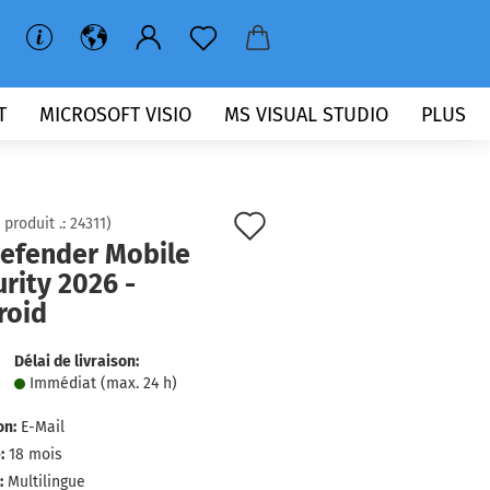
T
MICROSOFT VISIO
MS VISUAL STUDIO
PLUS
Ajouter
 produit .:
24311
)
defender Mobile
à
rity 2026 -
la
roid
liste
Délai de livraison:
de
Immédiat (max. 24 h)
souhaits
on:
E-Mail
:
18 mois
:
Multilingue