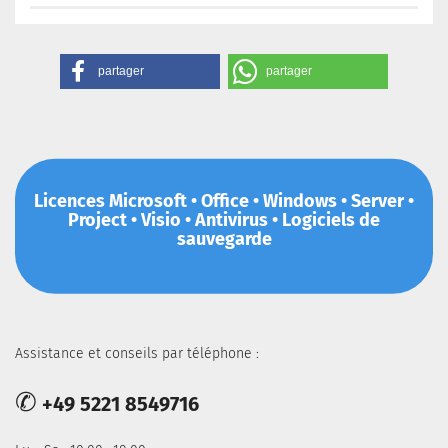
partager
partager
Licences Microsoft • Office • Windows • Server •
Project • Visio • Antivirus • Logiciels de
sauvegarde
Assistance et conseils par téléphone :
✆
+49 5221 8549716