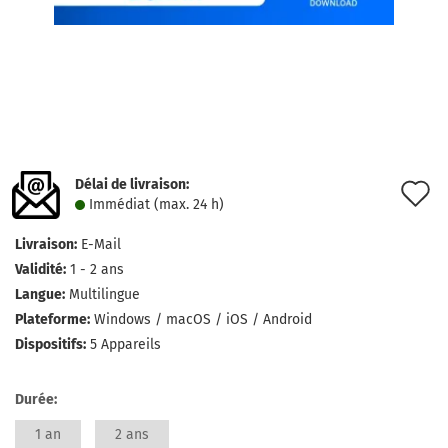
Délai de livraison:
A
Immédiat (max. 24 h)
à
Livraison:
E-Mail
l
Validité:
1 - 2 ans
l
Langue:
Multilingue
Plateforme:
Windows / macOS / iOS / Android
d
Dispositifs:
5 Appareils
s
Durée:
1 an
2 ans