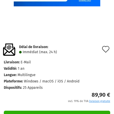
Délai de livraison:
A
Immédiat (max. 24 h)
à
Livraison:
E-Mail
l
Validité:
1 an
l
Langue:
Multilingue
Plateforme:
Windows / macOS / iOS / Android
d
Dispositifs:
25 Appareils
s
89,90 €
incl. 19% de TVA
livraison gratuite