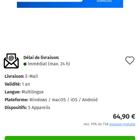
Délai de livraison:
A
Immédiat (max. 24 h)
à
Livraison:
E-Mail
l
Validité:
1 an
l
Langue:
Multilingue
Plateforme:
Windows / macOS / iOS / Android
d
Dispositifs:
5 Appareils
s
64,90 €
incl. 19% de TVA
livraison gratuite