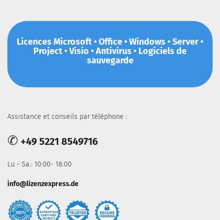
Licences Microsoft • Office • Windows • Server •
Project • Visio • Antivirus • Logiciels de
sauvegarde
Assistance et conseils par téléphone :
✆
+49 5221 8549716
Lu - Sa.: 10:00- 18:00
info@lizenzexpress.de