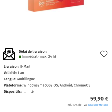
Délai de livraison:
A
Immédiat (max. 24 h)
à
Livraison:
E-Mail
l
Validité:
1 an
l
Langue:
Multilingue
Plateforme:
Windows/macOS/iOS/Android/ChromeOS
d
Dispositifs:
Illimité
s
59,90 €
incl. 19% de TVA
livraison gratuite