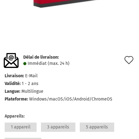
Délai de livraison:
A
Immédiat (max. 24 h)
à
Livraison:
E-Mail
l
Validité:
1 - 2 ans
l
Langue:
Multilingue
Plateforme:
Windows/macOS/iOS/Android/ChromeOS
d
s
Appareils:
1 appareil
3 appareils
5 appareils