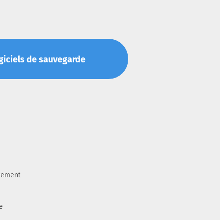
Logiciels de sauvegarde
aiement
e