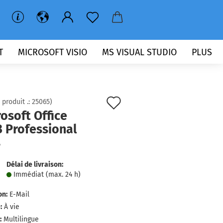
T
MICROSOFT VISIO
MS VISUAL STUDIO
PLUS
Ajouter
 produit .:
25065
)
osoft Office
à
 Professional
la
s
liste
Délai de livraison:
de
Immédiat (max. 24 h)
souhaits
on:
E-Mail
:
À vie
:
Multilingue