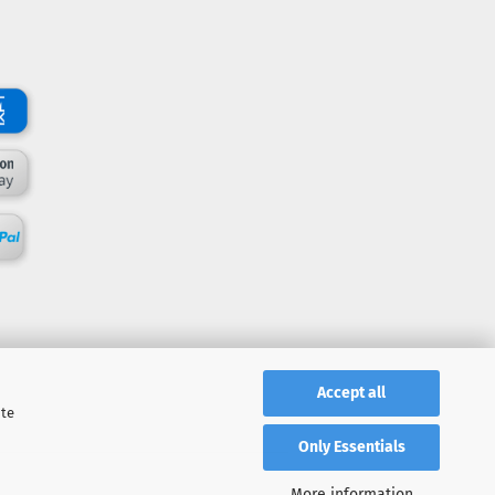
Accept all
ite
Only Essentials
More information