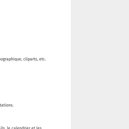
graphique, cliparts, etc.
tations.
ls, le calendrier et les