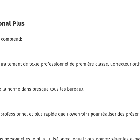
onal Plus
s comprend:
traitement de texte professionnel de première classe. Correcteur ortho
 de la norme dans presque tous les bureaux.
us professionnel et plus rapide que PowerPoint pour réaliser des présen
s personnelles le plus utilisé, avec lequel vous pouvez gérer les e-mai