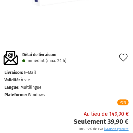
Délai de livraison:
A
Immédiat (max. 24 h)
à
Livraison:
E-Mail
l
Validité:
À vie
l
Langue:
Multilingue
Plateforme:
Windows
d
-73%
s
Au lieu de 149,90 €
Seulement 39,90 €
incl. 19% de TVA
livraison gratuite