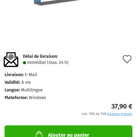
Délai de livraison:
A
Immédiat (max. 24 h)
à
Livraison:
E-Mail
l
Validité:
À vie
l
Langue:
Multilingue
Plateforme:
Windows
d
37,90 €
s
incl. 19% de TVA
livraison gratuite
Ajouter au panier