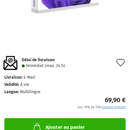
Délai de livraison:
A
Immédiat (max. 24 h)
à
Livraison:
E-Mail
l
Validité:
À vie
l
Langue:
Multilingue
69,90 €
d
incl. 19% de TVA
livraison gratuite
s
Ajouter au panier