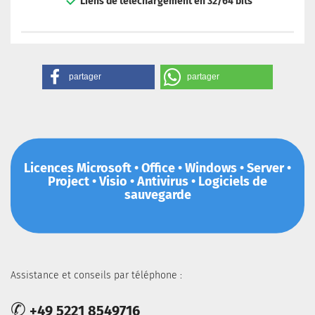
Liens de téléchargement en 32/64 bits
partager
partager
Licences Microsoft • Office • Windows • Server •
Project • Visio • Antivirus • Logiciels de
sauvegarde
Assistance et conseils par téléphone :
✆
+49 5221 8549716