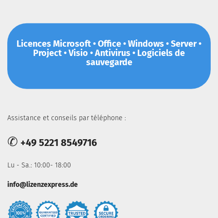
Licences Microsoft • Office • Windows • Server •
Project • Visio • Antivirus • Logiciels de
sauvegarde
Assistance et conseils par téléphone :
✆
+49 5221 8549716
Lu - Sa.: 10:00- 18:00
info@lizenzexpress.de