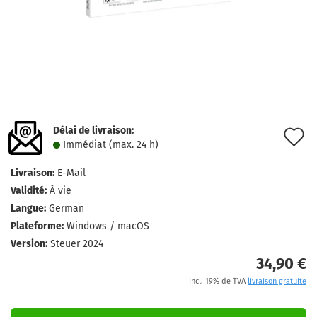
Délai de livraison:
A
Immédiat (max. 24 h)
à
Livraison:
E-Mail
l
Validité:
À vie
l
Langue:
German
Plateforme:
Windows / macOS
d
Version:
Steuer 2024
s
34,90 €
incl. 19% de TVA
livraison gratuite