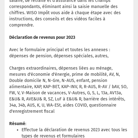
salaire, de retraite et d'assurance dans les champs
correspondants, éliminant ainsi la saisie manuelle des
chiffres. WISO Impôt vous aide à chaque étape avec des
instructions, des conseils et des vidéos faciles à
comprendre.
Déclaration de revenus pour 2023
Avec le formulaire principal et toutes les annexes :
dépenses de pension, dépenses spéciales, autres,
Charges extraordinaires, dépenses liées au ménage,
mesures d'économie d'énergie, prime de mobilité, AV, N,
Double domicile N, N-Gre, N-AUS, enfant, pension
alimentaire, KAP, KAP-BET, KAP-INV, R, R-AUS, R-AV / bAV, SO,
FW, V, V-Maison de vacances, V-Autres, G, S, L, 13a, AV13a,
E&U& R, AVE&U& R, SZ, LuF à E&U& R, barrière des intérêts,
34a, 34b, AUS, K, U, WA-ESt, aides COVID, questionnaire
d'enregistrement fiscal
Résumé
:
Effectue la déclaration de revenus 2023 avec tous les
types de revenus et formulaires