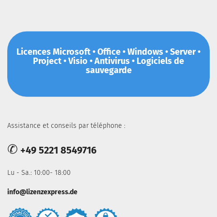
Licences Microsoft • Office • Windows • Server •
Project • Visio • Antivirus • Logiciels de
sauvegarde
Assistance et conseils par téléphone :
✆
+49 5221 8549716
Lu - Sa.: 10:00- 18:00
info@lizenzexpress.de