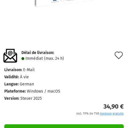
Délai de livraison:
A
Immédiat (max. 24 h)
à
Livraison:
E-Mail
l
Validité:
À vie
l
Langue:
German
Plateforme:
Windows / macOS
d
Version:
Steuer 2025
s
34,90 €
incl. 19% de TVA
livraison gratuite