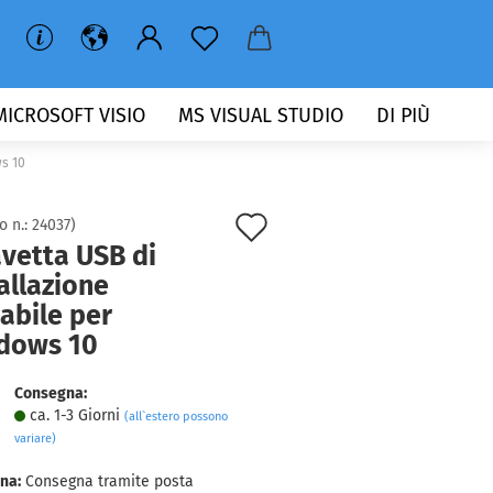
MICROSOFT VISIO
MS VISUAL STUDIO
DI PIÙ
ws 10
Aggiungi
o n.:
24037
)
vetta USB di
alla
allazione
lista
abile per
dei
dows 10
desideri
Consegna:
ca. 1-3 Giorni
(all`estero possono
variare)
na:
Consegna tramite posta