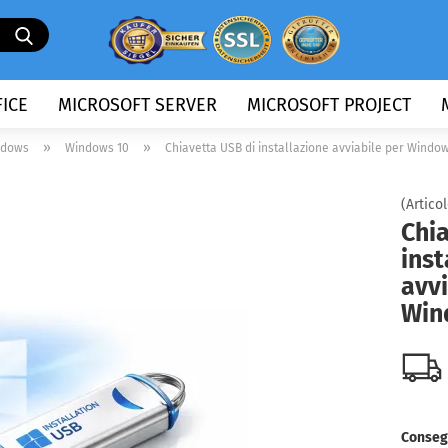
Cerca...
ICE
MICROSOFT SERVER
MICROSOFT PROJECT
»
»
indows
Windows 10
Chiavetta USB di installazione avviabile per Windo
(Articol
Chia
inst
avvi
Win
Conseg