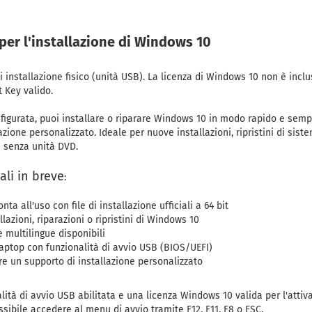
per l'installazione di Windows 10
 installazione fisico (unità USB). La licenza di Windows 10 non è inclus
 Key valido.
igurata, puoi installare o riparare Windows 10 in modo rapido e sempl
azione personalizzato. Ideale per nuove installazioni, ripristini di sis
i senza unità DVD.
ali in breve
:
ta all'uso con file di installazione ufficiali a 64 bit
lazioni, riparazioni o ripristini di Windows 10
e multilingue disponibili
aptop con funzionalità di avvio USB (BIOS/UEFI)
e un supporto di installazione personalizzato
alità di avvio USB abilitata e una licenza Windows 10 valida per l'atti
sibile accedere al menu di avvio tramite F12, F11, F8 o ESC.