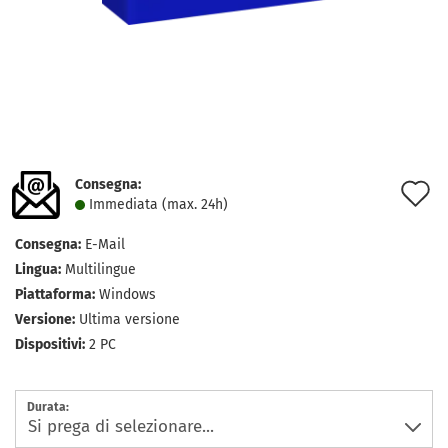
Consegna:
A
Immediata (max. 24h)
a
Consegna:
E-Mail
l
Lingua:
Multilingue
d
Piattaforma:
Windows
Versione:
Ultima versione
d
Dispositivi:
2 PC
Durata: