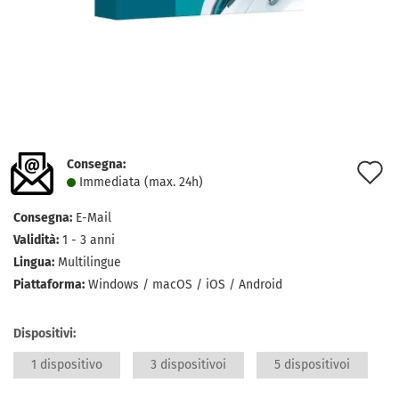
Consegna:
A
Immediata (max. 24h)
a
Consegna:
E-Mail
l
Validità:
1 - 3 anni
d
Lingua:
Multilingue
Piattaforma:
Windows / macOS / iOS / Android
d
Dispositivi:
1 dispositivo
3 dispositivoi
5 dispositivoi