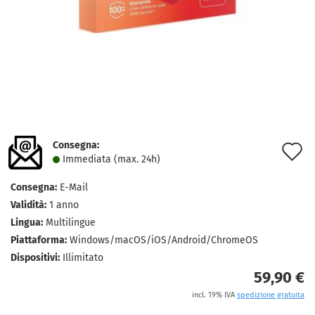
Consegna:
A
Immediata (max. 24h)
a
Consegna:
E-Mail
l
Validità:
1 anno
d
Lingua:
Multilingue
Piattaforma:
Windows/macOS/iOS/Android/ChromeOS
d
Dispositivi:
Illimitato
59,90 €
incl. 19% IVA
spedizione gratuita