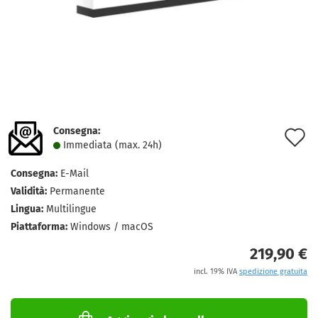
Consegna:
A
Immediata (max. 24h)
a
Consegna:
E-Mail
l
Validità:
Permanente
d
Lingua:
Multilingue
Piattaforma:
Windows / macOS
d
219,90 €
incl. 19% IVA
spedizione gratuita