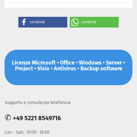
condividi
condividi
Licenze Microsoft • Office • Windows • Server •
Project • Visio • Antivirus • Backup software
Supporto e consulenza telefonica:
✆
+49 5221 8549716
Lun - Sab.: 10:00- 18:00