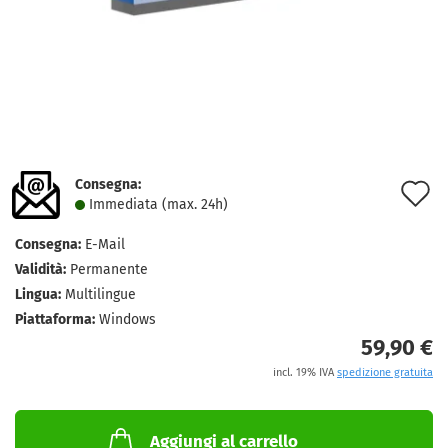
Consegna:
A
Immediata (max. 24h)
a
Consegna:
E-Mail
l
Validità:
Permanente
d
Lingua:
Multilingue
Piattaforma:
Windows
d
59,90 €
incl. 19% IVA
spedizione gratuita
Aggiungi al carrello