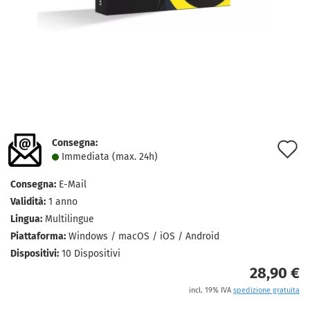
Consegna:
A
Immediata (max. 24h)
a
Consegna:
E-Mail
l
Validità:
1 anno
d
Lingua:
Multilingue
Piattaforma:
Windows / macOS / iOS / Android
d
Dispositivi:
10 Dispositivi
28,90 €
incl. 19% IVA
spedizione gratuita