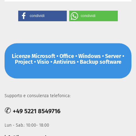
condividi
condividi
Licenze Microsoft • Office • Windows • Server •
Project • Visio • Antivirus • Backup software
Supporto e consulenza telefonica:
✆
+49 5221 8549716
Lun - Sab.: 10:00- 18:00