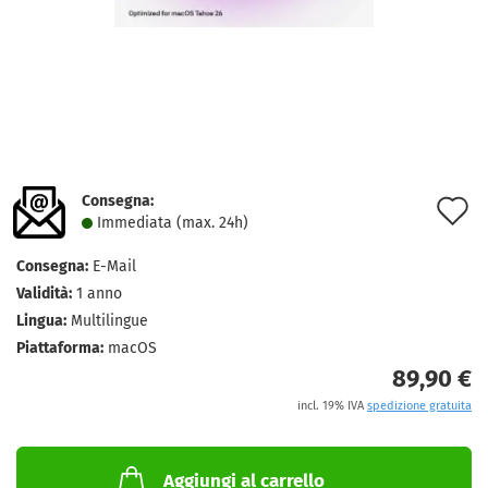
Consegna:
A
Immediata (max. 24h)
a
Consegna:
E-Mail
l
Validità:
1 anno
d
Lingua:
Multilingue
Piattaforma:
macOS
d
89,90 €
incl. 19% IVA
spedizione gratuita
Aggiungi al carrello