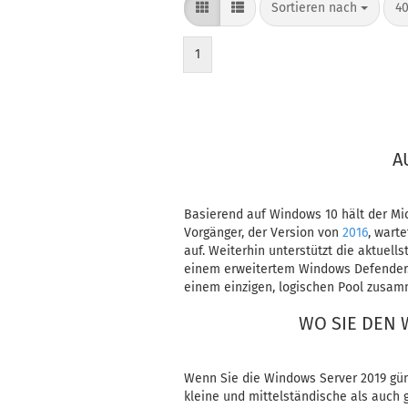
Sortieren nach
pr
Sortieren nach
40
1
A
Basierend auf Windows 10 hält der Mi
Vorgänger, der Version von
2016
, wart
auf. Weiterhin unterstützt die aktue
einem erweitertem Windows Defender. D
einem einzigen, logischen Pool zusa
WO SIE DEN 
Wenn Sie die Windows Server 2019 gün
kleine und mittelständische als auch