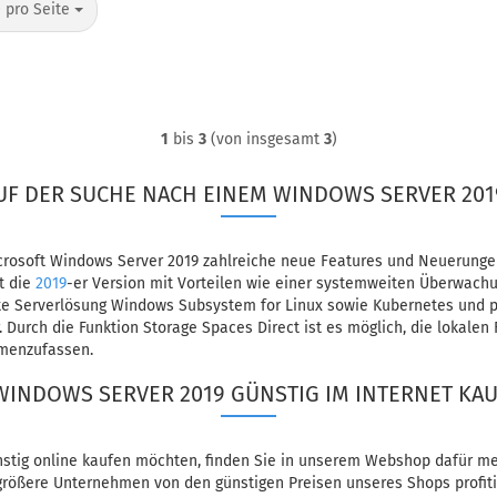
o Seite
 pro Seite
1
bis
3
(von insgesamt
3
)
UF DER SUCHE NACH EINEM WINDOWS SERVER 201
crosoft Windows Server 2019 zahlreiche neue Features und Neuerungen
et die
2019
-er Version mit Vorteilen wie einer systemweiten Überwac
llste Serverlösung Windows Subsystem for Linux sowie Kubernetes und
urch die Funktion Storage Spaces Direct ist es möglich, die lokalen 
mmenzufassen.
WINDOWS SERVER 2019 GÜNSTIG IM INTERNET K
stig online kaufen möchten, finden Sie in unserem Webshop dafür me
 größere Unternehmen von den günstigen Preisen unseres Shops profit