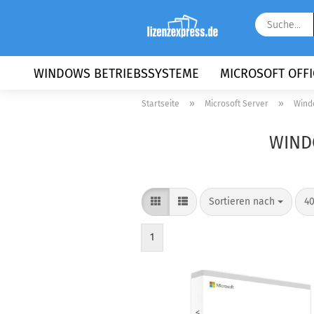
WINDOWS BETRIEBSSYSTEME
MICROSOFT OFFI
»
»
Startseite
Microsoft Server
Wind
WIND
Sortieren nach
pr
Sortieren nach
40
1