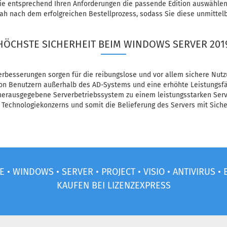
Sie entsprechend Ihren Anforderungen die passende Edition auswählen
tnah nach dem erfolgreichen Bestellprozess, sodass Sie diese unmitt
HÖCHSTE SICHERHEIT BEIM WINDOWS SERVER 201
Verbesserungen sorgen für die reibungslose und vor allem sichere Nut
 von Benutzern außerhalb des AD-Systems und eine erhöhte Leistungsf
erausgegebene Serverbetriebssystem zu einem leistungsstarken Serve
Technologiekonzerns und somit die Belieferung des Servers mit Siche
E • WINDOWS • SERVER • PROJECT • VISIO • ANTIVIRUS 
KAUFEN BEI LIZENZEXPRESS