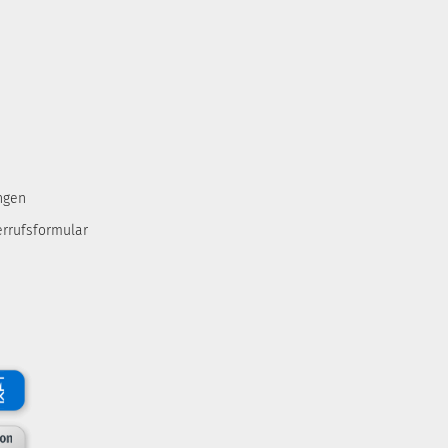
ngen
errufsformular