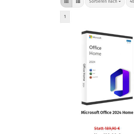
Sortieren nach
pr
Sortieren nach
40
1
Microsoft Office 2024 Home
Statt 189,90 €