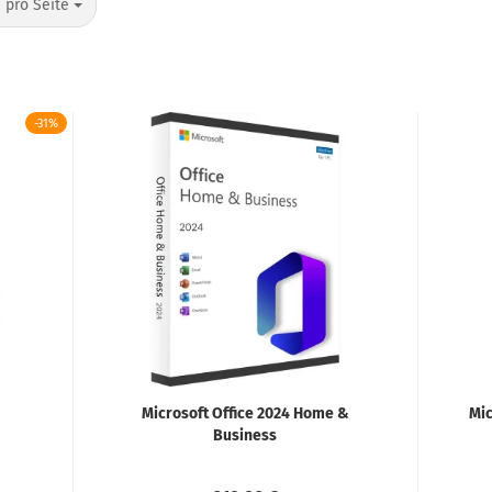
o Seite
 pro Seite
-31%
Microsoft Office 2024 Home &
Mic
Business