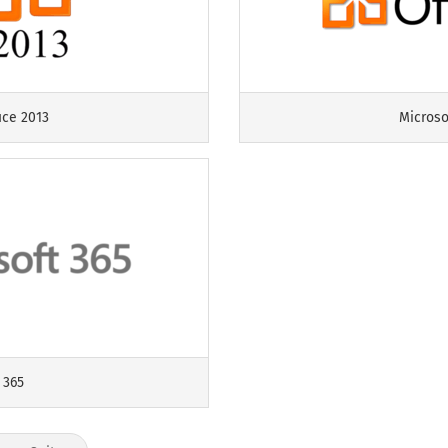
ice 2013
Microso
 365