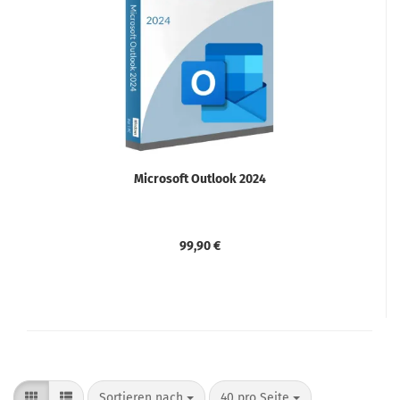
Microsoft Outlook 2024
99,90 €
Sortieren nach
pro Seite
Sortieren nach
40 pro Seite