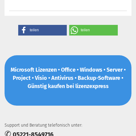
teilen
teilen
Microsoft Lizenzen • Office • Windows • Server •
Project • Visio • Antivirus • Backup-Software •
Günstig kaufen bei lizenzexpress
Support und Beratung telefonisch unter:
✆
05221-8549716