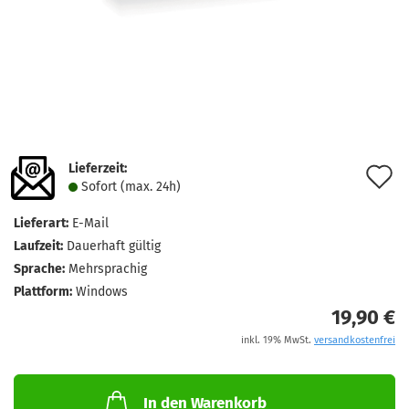
Lieferzeit:
A
Sofort (max. 24h)
d
Lieferart:
E-Mail
M
Laufzeit:
Dauerhaft gültig
Sprache:
Mehrsprachig
Plattform:
Windows
19,90 €
inkl. 19% MwSt.
versandkostenfrei
In den Warenkorb