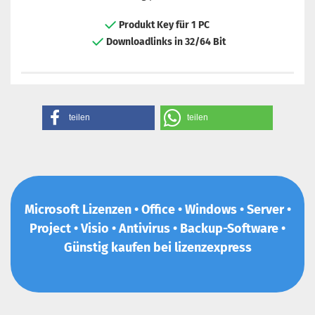
Produkt Key für 1 PC
Downloadlinks in 32/64 Bit
teilen
teilen
Microsoft Lizenzen • Office • Windows • Server •
Project • Visio • Antivirus • Backup-Software •
Günstig kaufen bei lizenzexpress