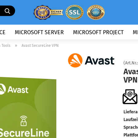
Suche...
CE
MICROSOFT SERVER
MICROSOFT PROJECT
M
»
 Tools
Avast SecureLine VPN
(Art.Nr.
Ava
VPN
Liefera
Laufzei
Sprach
Plattfo