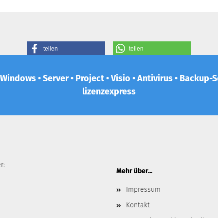
teilen
teilen
 Windows • Server • Project • Visio • Antivirus • Backup
lizenzexpress
r:
Mehr über...
Impressum
Kontakt