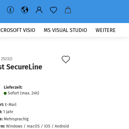
ICROSOFT VISIO
MS VISUAL STUDIO
WEITERE
Auf
:
25232
)
st SecureLine
den
Merkzettel
Lieferzeit:
Sofort (max. 24h)
rt:
E-Mail
t:
1 Jahr
e:
Mehrsprachig
rm:
Windows / macOS / iOS / Android