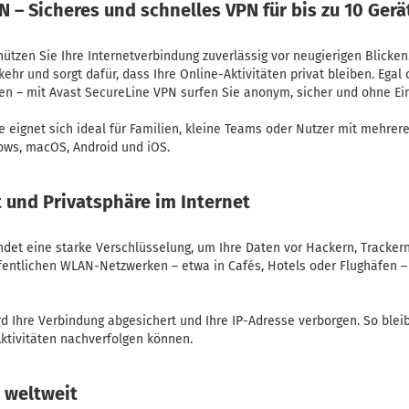
 – Sicheres und schnelles VPN für bis zu 10 Gerä
ützen Sie Ihre Internetverbindung zuverlässig vor neugierigen Blicken
ehr und sorgt dafür, dass Ihre Online-Aktivitäten privat bleiben. Egal
n – mit Avast SecureLine VPN surfen Sie anonym, sicher und ohne Ei
te eignet sich ideal für Familien, kleine Teams oder Nutzer mit mehrer
ws, macOS, Android und iOS.
 und Privatsphäre im Internet
det eine starke Verschlüsselung, um Ihre Daten vor Hackern, Tracke
fentlichen WLAN-Netzwerken – etwa in Cafés, Hotels oder Flughäfen – i
d Ihre Verbindung abgesichert und Ihre IP-Adresse verborgen. So ble
Aktivitäten nachverfolgen können.
 weltweit