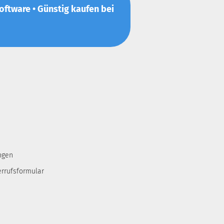
-Software • Günstig kaufen bei
ngen
errufsformular