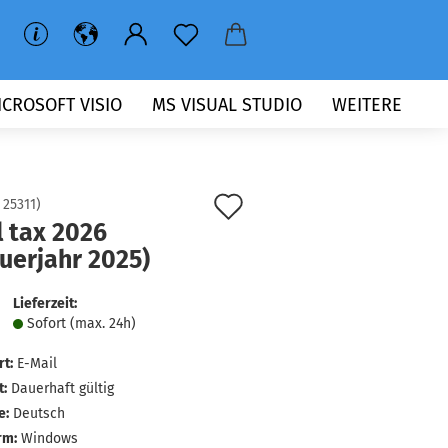
ICROSOFT VISIO
MS VISUAL STUDIO
WEITERE
Auf
:
25311
)
l tax 2026
den
uerjahr 2025)
Merkzettel
Lieferzeit:
Sofort (max. 24h)
rt:
E-Mail
t:
Dauerhaft gültig
e:
Deutsch
rm:
Windows