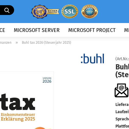
Suche...
CE
MICROSOFT SERVER
MICROSOFT PROJECT
M
»
inanzen
Buhl tax 2026 (Steuerjahr 2025)
(Art.Nr.
Buh
(Ste
Liefera
Laufzei
Sprach
Plattfo