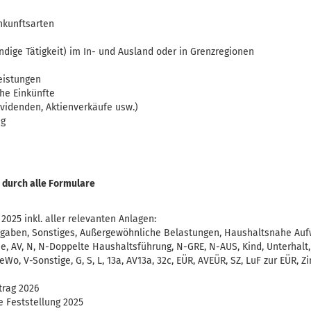
inkunftsarten
ndige Tätigkeit) im In- und Ausland oder in Grenzregionen
eistungen
he Einkünfte
Dividenden, Aktienverkäufe usw.)
ng
r durch alle Formulare
025 inkl. aller relevanten Anlagen:
gaben, Sonstiges, Außergewöhnliche Belastungen, Haushaltsnahe Auf
 AV, N, N-Doppelte Haushaltsführung, N-GRE, N-AUS, Kind, Unterhalt, 
Wo, V-Sonstige, G, S, L, 13a, AV13a, 32c, EÜR, AVEÜR, SZ, LuF zur EÜR, Zi
trag 2026
e Feststellung 2025