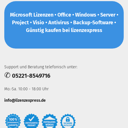
Microsoft Lizenzen • Office • Windows • Server •
Project • Visio • Antivirus • Backup-Software •
Günstig kaufen bei lizenzexpress
Support und Beratung telefonisch unter:
✆
05221-8549716
Mo.-Sa. 10:00 - 18:00 Uhr
info@lizenzexpress.de