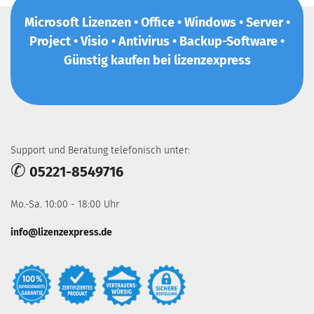
Microsoft Lizenzen • Office • Windows • Server •
Project • Visio • Antivirus • Backup-Software •
Günstig kaufen bei lizenzexpress
Support und Beratung telefonisch unter:
✆
05221-8549716
Mo.-Sa. 10:00 - 18:00 Uhr
info@lizenzexpress.de