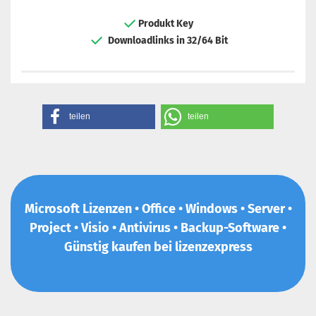
Produkt Key
Downloadlinks in 32/64 Bit
teilen
teilen
Microsoft Lizenzen • Office • Windows • Server •
Project • Visio • Antivirus • Backup-Software •
Günstig kaufen bei lizenzexpress