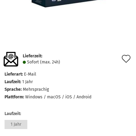
Lieferzeit:
A
Sofort (max. 24h)
d
Lieferart:
E-Mail
M
Laufzeit:
1 Jahr
Sprache:
Mehrsprachig
Plattform:
Windows / macOS / iOS / Android
Laufzeit:
1 Jahr