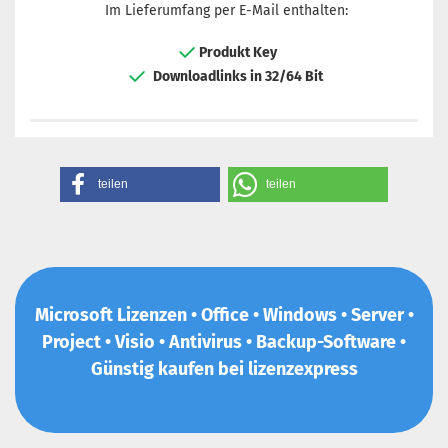
Im Lieferumfang per E-Mail enthalten:
Produkt Key
Downloadlinks in 32/64 Bit
teilen
teilen
Microsoft Lizenzen • Office • Windows • Server •
Project • Visio • Antivirus • Backup-Software •
Günstig kaufen bei lizenzexpress