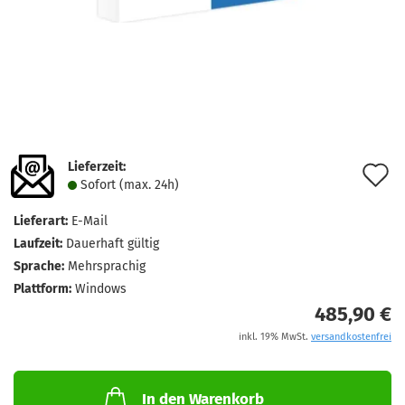
Lieferzeit:
A
Sofort (max. 24h)
d
Lieferart:
E-Mail
M
Laufzeit:
Dauerhaft gültig
Sprache:
Mehrsprachig
Plattform:
Windows
485,90 €
inkl. 19% MwSt.
versandkostenfrei
In den Warenkorb