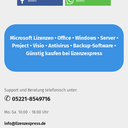
teilen
teilen
Microsoft Lizenzen • Office • Windows • Server •
Project • Visio • Antivirus • Backup-Software •
Günstig kaufen bei lizenzexpress
Support und Beratung telefonisch unter:
✆
05221-8549716
Mo.-Sa. 10:00 - 18:00 Uhr
info@lizenzexpress.de