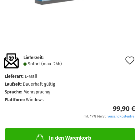
Lieferzeit:
A
Sofort (max. 24h)
d
Lieferart:
E-Mail
M
Laufzeit:
Dauerhaft gültig
Sprache:
Mehrsprachig
Plattform:
Windows
99,90 €
inkl. 19% MwSt.
versandkostenfrei
In den Warenkorb