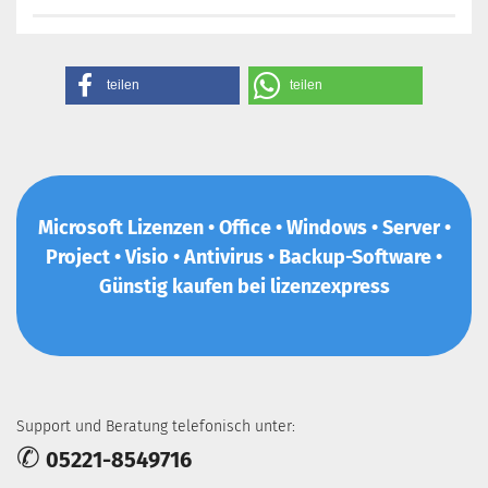
teilen
teilen
Microsoft Lizenzen • Office • Windows • Server •
Project • Visio • Antivirus • Backup-Software •
Günstig kaufen bei lizenzexpress
Support und Beratung telefonisch unter:
✆
05221-8549716