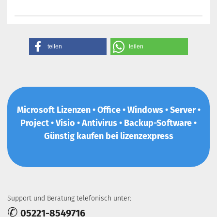
teilen
teilen
Microsoft Lizenzen • Office • Windows • Server •
Project • Visio • Antivirus • Backup-Software •
Günstig kaufen bei lizenzexpress
Support und Beratung telefonisch unter:
✆
05221-8549716