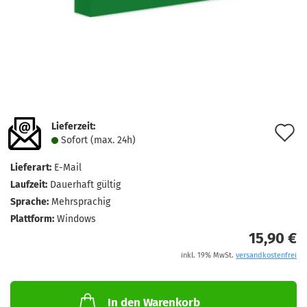
Lieferzeit:
A
Sofort (max. 24h)
d
Lieferart:
E-Mail
M
Laufzeit:
Dauerhaft gültig
Sprache:
Mehrsprachig
Plattform:
Windows
15,90 €
inkl. 19% MwSt.
versandkostenfrei
In den Warenkorb