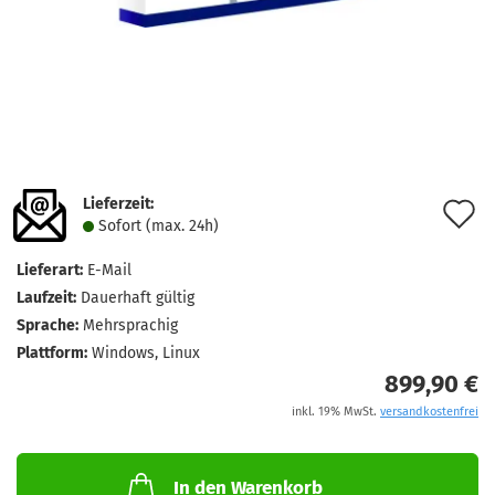
Lieferzeit:
A
Sofort (max. 24h)
d
Lieferart:
E-Mail
M
Laufzeit:
Dauerhaft gültig
Sprache:
Mehrsprachig
Plattform:
Windows, Linux
899,90 €
inkl. 19% MwSt.
versandkostenfrei
In den Warenkorb